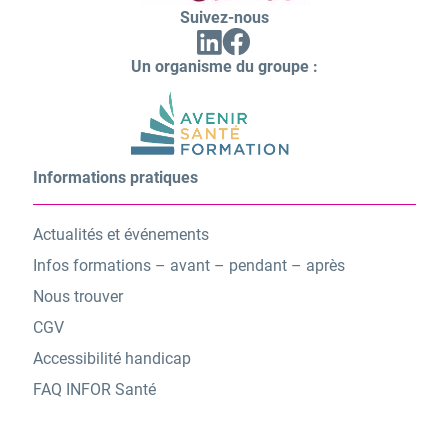
Suivez-nous
Facebook
Linkedin
(ouvrir
(ouvrir
vers
Un organisme du groupe :
vers
un
un
nouvel
nouvel
onglet)
onglet)
Informations pratiques
Actualités et événements
Infos formations – avant – pendant – après
Nous trouver
CGV
Accessibilité handicap
FAQ INFOR Santé