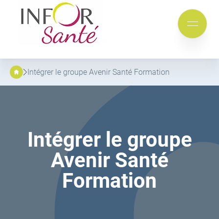
Inforsante
Aller
Aller
au
au
Mobile
menu
contenu
menu
principal
Intégrer le groupe Avenir Santé Formation
Intégrer le groupe
Avenir Santé
Formation