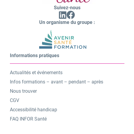
Suivez-nous
Facebook
Linkedin
(ouvrir
(ouvrir
vers
Un organisme du groupe :
vers
un
un
nouvel
nouvel
onglet)
onglet)
Informations pratiques
Actualités et événements
Infos formations – avant – pendant – après
Nous trouver
CGV
Accessibilité handicap
FAQ INFOR Santé