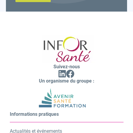
Inforsante
Suivez-nous
Facebook
Linkedin
(ouvrir
(ouvrir
vers
Un organisme du groupe :
vers
un
un
nouvel
nouvel
onglet)
onglet)
Informations pratiques
Actualités et événements