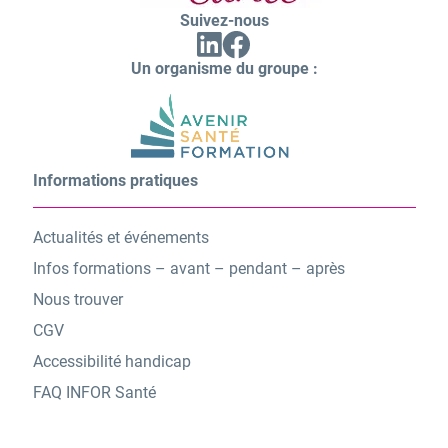
Suivez-nous
Facebook
Linkedin
(ouvrir
(ouvrir
vers
Un organisme du groupe :
vers
un
un
nouvel
nouvel
onglet)
onglet)
Informations pratiques
Actualités et événements
Infos formations – avant – pendant – après
Nous trouver
CGV
Accessibilité handicap
FAQ INFOR Santé