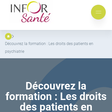
Inforsante
Aller
Aller
au
au
Mobile
menu
contenu
menu
principal
Découvrez la formation : Les droits des patients en
psychiatrie
Découvrez la
formation : Les droits
des patients en