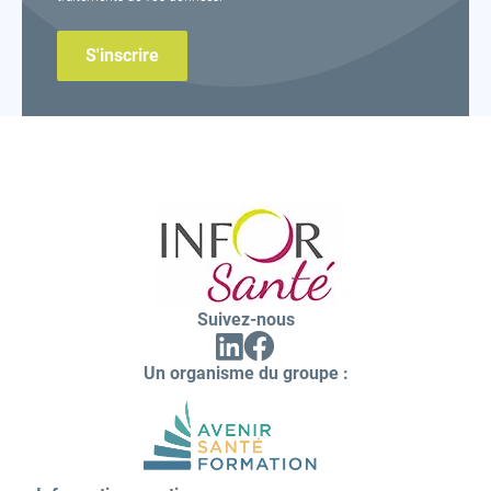
Inforsante
Suivez-nous
Facebook
Linkedin
(ouvrir
(ouvrir
vers
Un organisme du groupe :
vers
un
un
nouvel
nouvel
onglet)
onglet)