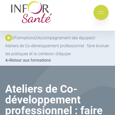
Inforsante
Aller
Aller
au
au
Mobile
menu
contenu
menu
principal
Formations
Accompagnement des équipes
Ateliers de Co-développement professionnel : faire évoluer
les pratiques et la cohésion d’équipe
Retour aux formations
Ateliers de Co-
développement
professionnel : faire