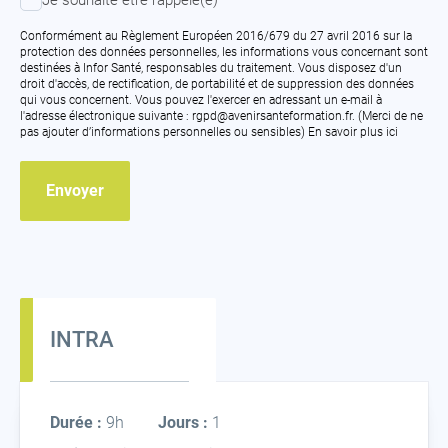
Je souhaite être rappelé(e)
souhaite
être
Conformément au Règlement Européen 2016/679 du 27 avril 2016 sur la
rappelé(e)
protection des données personnelles, les informations vous concernant sont
destinées à Infor Santé, responsables du traitement. Vous disposez d'un
droit d'accès, de rectification, de portabilité et de suppression des données
qui vous concernent. Vous pouvez l'exercer en adressant un e-mail à
l'adresse électronique suivante : rgpd@avenirsanteformation.fr. (Merci de ne
pas ajouter d’informations personnelles ou sensibles)
En savoir plus ici
INTRA
Intra
Durée :
9h
Jours :
1