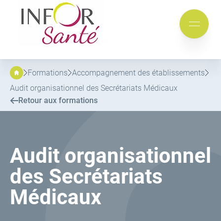
Inforsante
Aller
Aller
au
au
Mobile
menu
contenu
menu
principal
Formations
Accompagnement des établissements
Audit organisationnel des Secrétariats Médicaux
Retour aux formations
Audit organisationnel
des Secrétariats
Médicaux