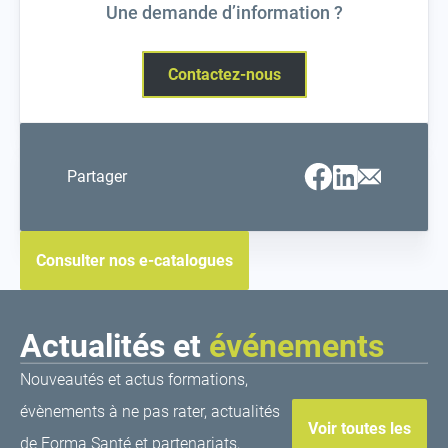
Une demande d’information ?
Contactez-nous
Facebook
Linkedin
Email
Partager
(ouvrir
(ouvrir
(ouvrir
vers
vers
vers
un
un
un
nouvel
nouvel
nouvel
onglet)
onglet)
onglet)
Consulter nos e-catalogues
Actualités et
événements
Nouveautés et actus formations,
évènements à ne pas rater, actualités
Voir toutes les
de Forma Santé et partenariats,