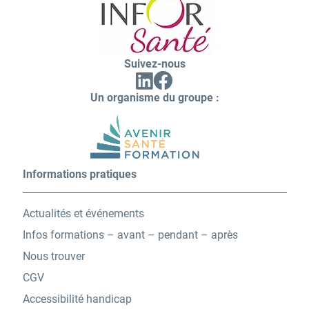
Suivez-nous
Facebook
Linkedin
(ouvrir
(ouvrir
vers
Un organisme du groupe :
vers
un
un
nouvel
nouvel
onglet)
onglet)
Informations pratiques
Actualités et événements
Infos formations – avant – pendant – après
Nous trouver
CGV
Accessibilité handicap