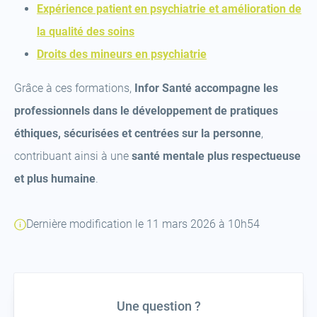
new
tab)
a
Expérience patient en psychiatrie et amélioration de
(open
tab)
new
la qualité des soins
a
(open
tab)
Droits des mineurs en psychiatrie
new
a
Grâce à ces formations,
Infor Santé accompagne les
tab)
new
professionnels dans le développement de pratiques
tab)
éthiques, sécurisées et centrées sur la personne
,
contribuant ainsi à une
santé mentale plus respectueuse
et plus humaine
.
Dernière modification le 11 mars 2026 à 10h54
Une question ?