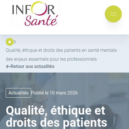
Inforsante
Aller
Aller
au
au
Mobile
menu
contenu
menu
principal
Qualité, éthique et droits des patients en santé mentale :
des enjeux essentiels pour les professionnels
Retour aux actualités
Actualités
Publié le 10 mars 2026
Qualité, éthique et
droits des patients